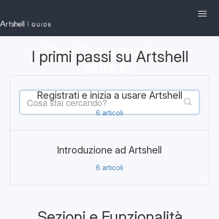
Toggl
Navig
Ciao! Come possiamo
Artshell.eu
I primi passi su Artshell
aiutarti?
I primi passi su Artshell
Registrati e inizia a usare Artshell
Sezioni e Funzionalità
6
articoli
Gestione dell'Account
English
Contattaci
Introduzione ad Artshell
6
articoli
Sezioni e Funzionalità