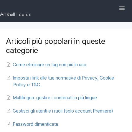
Toggl
Navig
Artshell.eu
Articoli più popolari in queste
I primi passi su Artshell
categorie
Sezioni e Funzionalità
Come eliminare un tag non più in uso
Gestione dell'Account
Imposta i link alle tue normative di Privacy, Cookie
Policy e T&C.
English
Contattaci
Multilingua: gestire i contenuti in più lingue
Gestisci gli utenti e i ruoli (solo account Premiere)
Password dimenticata