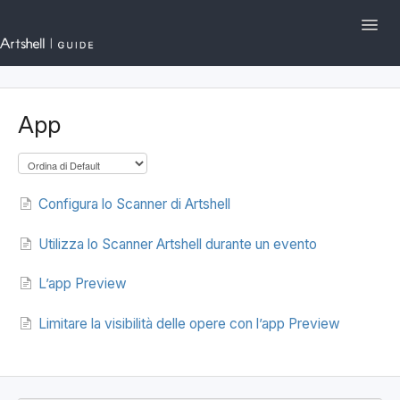
Toggl
Navig
Artshell.eu
App
I primi passi su Artshell
Sezioni e Funzionalità
Configura lo Scanner di Artshell
Gestione dell'Account
Utilizza lo Scanner Artshell durante un evento
English
Contattaci
L’app Preview
Limitare la visibilità delle opere con l’app Preview