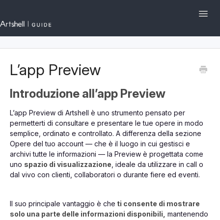
Toggl
Navig
Artshell.eu
L’app Preview
I primi passi su Artshell
Introduzione all’app Preview
Sezioni e Funzionalità
L’app Preview di Artshell è uno strumento pensato per
Gestione dell'Account
permetterti di consultare e presentare le tue opere in modo
semplice, ordinato e controllato. A differenza della sezione
English
Contattaci
Opere del tuo account — che è il luogo in cui gestisci e
archivi tutte le informazioni — la Preview è progettata come
uno
spazio di visualizzazione
, ideale da utilizzare in call o
dal vivo con clienti, collaboratori o durante fiere ed eventi.
Il suo principale vantaggio è che
ti consente di mostrare
solo una parte delle informazioni disponibili,
mantenendo