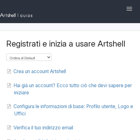
Toggl
Navig
Artshell.eu
Registrati e inizia a usare Artshell
I primi passi su Artshell
Sezioni e Funzionalità
Crea un account Artshell
Gestione dell'Account
Hai già un account? Ecco tutto ciò che devi sapere per
English
Contattaci
iniziare
Configura le informazioni di base: Profilo utente, Logo e
Uffici
Verifica il tuo indirizzo email