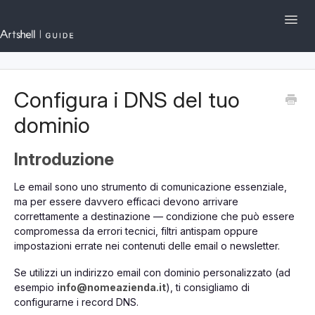
Toggl
Navig
Artshell.eu
Configura i DNS del tuo
I primi passi su Artshell
dominio
Sezioni e Funzionalità
Introduzione
Gestione dell'Account
Le email sono uno strumento di comunicazione essenziale,
ma per essere davvero efficaci devono arrivare
English
Contattaci
correttamente a destinazione — condizione che può essere
compromessa da errori tecnici, filtri antispam oppure
impostazioni errate nei contenuti delle email o newsletter.
Se utilizzi un indirizzo email con dominio personalizzato (ad
esempio
info@nomeazienda.it
), ti consigliamo di
configurarne i record DNS.