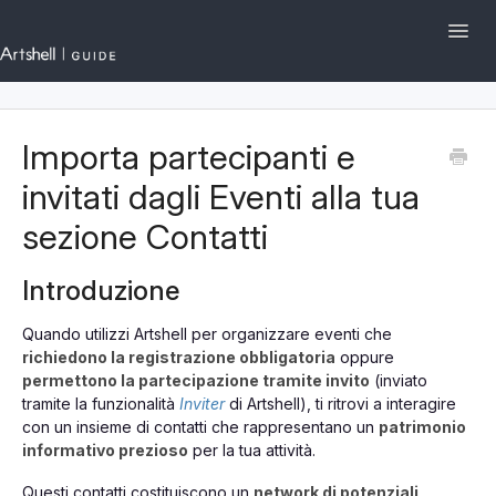
Toggl
Navig
Artshell.eu
Importa partecipanti e
I primi passi su Artshell
invitati dagli Eventi alla tua
Sezioni e Funzionalità
sezione Contatti
Gestione dell'Account
Introduzione
English
Contattaci
Quando utilizzi Artshell per organizzare eventi che
richiedono la registrazione obbligatoria
oppure
permettono la partecipazione tramite invito
(inviato
tramite la funzionalità
Inviter
di Artshell), ti ritrovi a interagire
con un insieme di contatti che rappresentano un
patrimonio
informativo prezioso
per la tua attività.
Questi contatti costituiscono un
network di potenziali