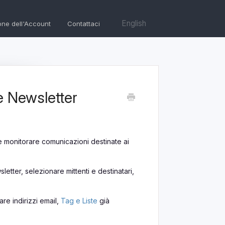
English
one dell'Account
Contattaci
e Newsletter
 e monitorare comunicazioni destinate ai
letter, selezionare mittenti e destinatari,
zare indirizzi email,
Tag e Liste
già