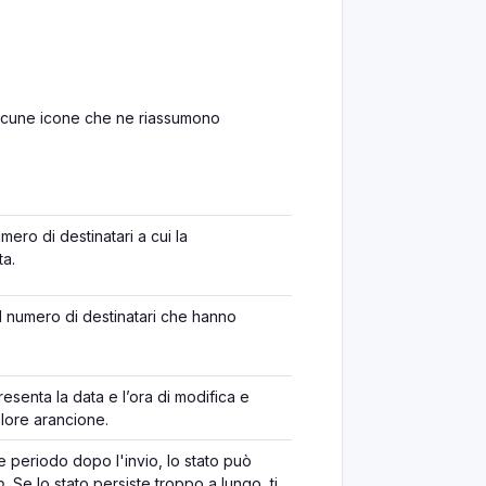
 alcune icone che ne riassumono
numero di destinatari a cui la
ta.
 il numero di destinatari che hanno
resenta la data e l’ora di modifica e
lore arancione.
e periodo dopo l'invio, lo stato può
o
.
Se lo stato persiste troppo a lungo, ti